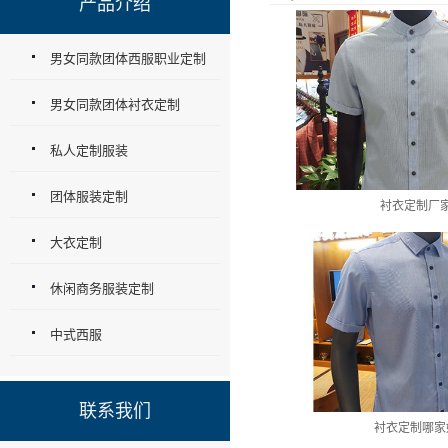
产品介绍
男女同款团体西服职业定制
男女同款团体衬衣定制
私人定制服装
团体服装定制
衬衣定制厂
大衣定制
休闲商务服装定制
中式西服
联系我们
衬衣定制哪家