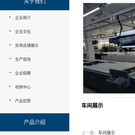
关于我们
企业简介
企业文化
实体店铺展示
生产现场
企业招聘
视频中心
产品优势
车间展示
产品介绍
上一篇：
车间展示