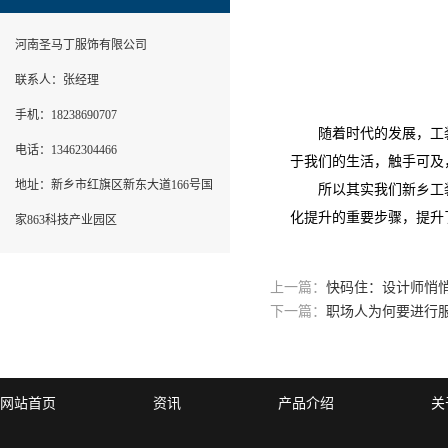
河南圣马丁服饰有限公司
联系人：张经理
手机：18238690707
随着时代的发展，工装
电话：13462304466
于我们的生活，触手可及
地址：新乡市红旗区新东大道166号国
所以其实我们新乡工装
化提升的重要步骤，提升
家863科技产业园区
上一篇：
快码住：设计师悄悄
下一篇：
职场人为何要进行服
网站首页
资讯
产品介绍
关