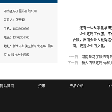
河南圣马丁服饰有限公司
联系人：张经理
还有一些从事化学研究
手机：18238690707
企业定制工作服，不仅
电话：13462304466
衣服，反而会让人觉得这
面，更是企业的文化。
地址：新乡市红旗区新东大道166号国
家863科技产业园区
上一篇：
河南圣马丁服饰有
下一篇：
新乡西装定制|你和
网站首页
资讯
产品介绍
关