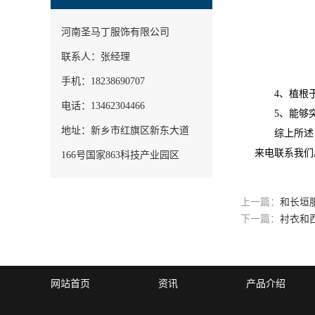
河南圣马丁服饰有限公司
联系人：张经理
手机：18238690707
4、植根于
电话：13462304466
5、能够突
地址：新乡市红旗区新东大道
综上所述，
来电联系我们
166号国家863科技产业园区
上一篇：
和长垣
下一篇：
衬衣和
网站首页
资讯
产品介绍