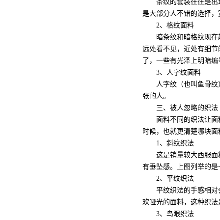
条纹的套装往往是出现
是大部分人不错的选择，
2、格纹面料
暗条纹和暗格纹现在越
远处看不见，近处有细节
了，一些有光泽上明暗编
3、人字纹面料
人字纹（也叫鱼骨纹）面
张的人。
三、被人忽略的织法
面料不同的织法让面料
时候，也就更清楚哪块面
1、斜纹织法
这是销量较大西服面料
有垂坠感。上图列举的是
2、平纹织法
平纹织法的手感相对会
欢哑光的面料，这种织法
3、鸟眼织法