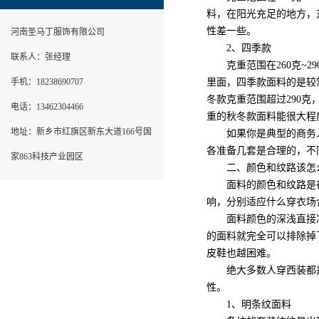
料，在阳光充足的地方，
性差一些。
河南圣马丁服饰有限公司
2、四季款
联系人：张经理
克重范围在260克~2
手机：18238690707
里面，四季款面料的是较
冬款克重范围超过290
电话：13462304466
重的秋冬款面料能很大程
地址：新乡市红旗区新东大道166号国
如果你是典型的商务人
各准备几套是合理的，不
家863科技产业园区
二、颜色和纹路该怎
面料的颜色和纹路是在
响，分别适应什么穿衣场
面料颜色的深浅直接决
的面料就完全可以排除掉
皮鞋也越困难。
绝大多数人穿西装都是
性。
1、明条纹面料