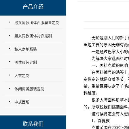
产品介绍
男女同款团体西服职业定制
男女同款团体衬衣定制
无论是刚入门的新手还
里边主要的原因无非有两
私人定制服装
一是通过巴掌大小的面
为解决大家选面料时的
团体服装定制
一、面料克重的影响
在面料编号的贴签上，也
大衣定制
定性定的就是穿着季节，
量，重量直接决定了羊毛
休闲商务服装定制
料越薄。
很多大牌面料册整本面
中式西服
的，所以说我们挑选面料
这时候肯定会有人想问
1、春夏款
联系我们
克重范围在200克~25