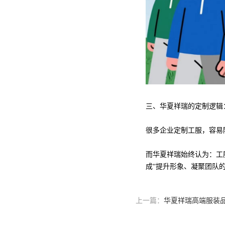
三、华夏祥瑞的定制逻辑
很多企业定制工服，容易
而华夏祥瑞始终认为：工
成“提升形象、凝聚团队的
上一篇：
华夏祥瑞高端服装