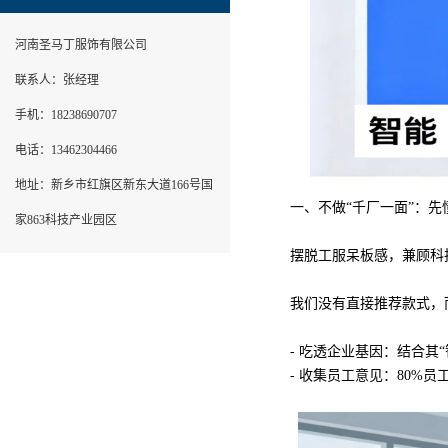
河南圣马丁服饰有限公司
联系人：张经理
手机：18238690707
电话：13462304466
地址：新乡市红旗区新东大道166号国
一、不做“千厂一面”：
家863科技产业园区
摆脱工服呆板感，兼顾科
我们没有直接推荐款式，
- 吃透企业基因：结合其
- 收集员工意见：80%