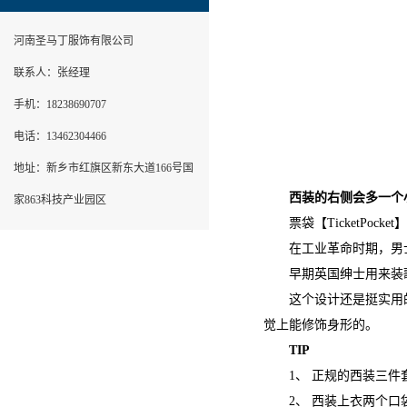
河南圣马丁服饰有限公司
联系人：张经理
手机：18238690707
电话：13462304466
地址：新乡市红旗区新东大道166号国
西装的右侧会多一个
家863科技产业园区
票袋【TicketPocket】或
在工业革命时期，男士
早期英国绅士用来装歌
这个设计还是挺实用的
觉上能修饰身形的。
TIP
1、 正规的西装三件套
2、 西装上衣两个口袋