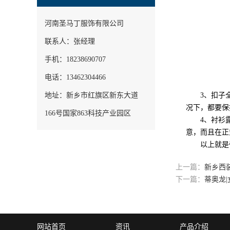
河南圣马丁服饰有限公司
联系人：张经理
手机：18238690707
电话：13462304466
地址：新乡市红旗区新东大道
3、扣子全扣
况下，都要保
166号国家863科技产业园区
4、衬衫露
意，而且在正
以上就是帝
上一篇：
新乡西
下一篇：
蒂奥龙
网站首页
资讯
产品介绍