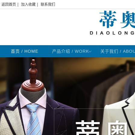
|
|
返回首页
加入收藏
联系我们
首页
/ HOME
产品介绍 / WORK
关于我们 / ABO