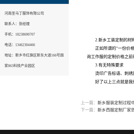
河南圣马丁服饰有限公司
联系人：张经理
手机：18238690707
2.新乡工装定制的材
电话：13462304466
正如所谓的“一份价格一
地址：新乡市红旗区新东大道166号国
询工作服的定制价格之前
3.有无特殊要求
家863科技产业园区
烫印广告标语、刺绣图
好了以上三点就是我
上一篇：
新乡服装定制过程
下一篇：
新乡西服定制厂家