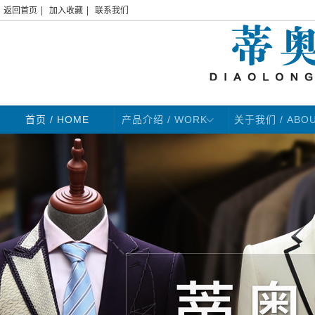
|
|
返回首页
加入收藏
联系我们
首页
/ HOME
产品介绍 / WORK
关于我们 / ABO