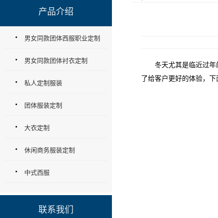
产品介绍
男女同款团体西服职业定制
男女同款团体衬衣定制
冬天尤其是临近过年的
了给客户更好的体验，下
私人定制服装
团体服装定制
大衣定制
休闲商务服装定制
中式西服
联系我们