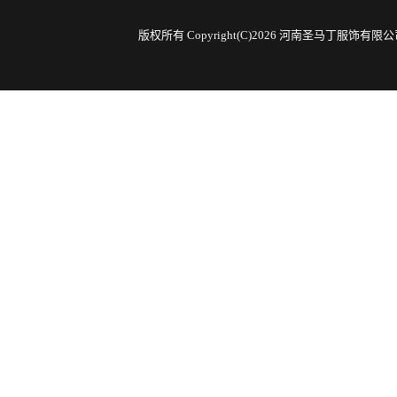
版权所有 Copyright(C)2026 河南圣马丁服饰有限