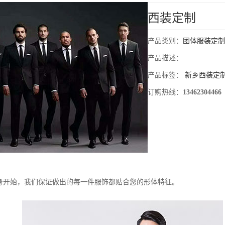
西装定制
产品类别：
团体服装定制
产品描述：
产品标签：
新乡西装定
订购热线：
13462304466
身开始，我们保证做出的每一件服饰都贴合您的形体特征。
：