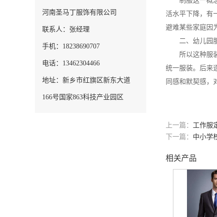
制服这一概念起
河南圣马丁服饰有限公司
活水平下降，有
避难某些家庭因
联系人：张经理
二、幼儿园服
手机：18238690707
所以这种服装一
电话：13462304466
统一服装。后来
地址：新乡市红旗区新东大道
同感和默契感，
166号国家863科技产业园区
上一篇：
工作服
下一篇：
中小学
相关产品