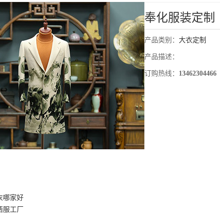
奉化服装定制
产品类别：
大衣定制
产品描述：
订购热线：
13462304466
衣哪家好
西服工厂