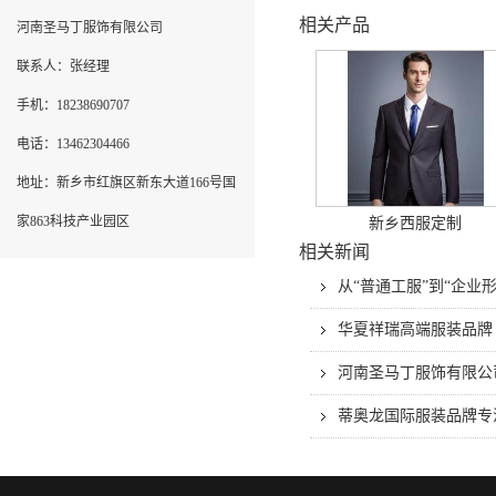
相关产品
河南圣马丁服饰有限公司
联系人：张经理
手机：18238690707
电话：13462304466
地址：新乡市红旗区新东大道166号国
家863科技产业园区
新乡西服定制
相关新闻
从“普通工服”到“企
华夏祥瑞高端服装品牌
河南圣马丁服饰有限公
蒂奥龙国际服装品牌专