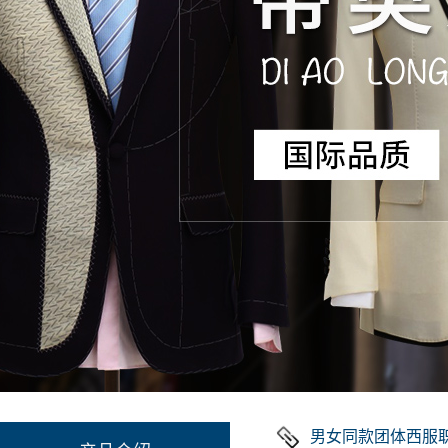
男女同款团体西服