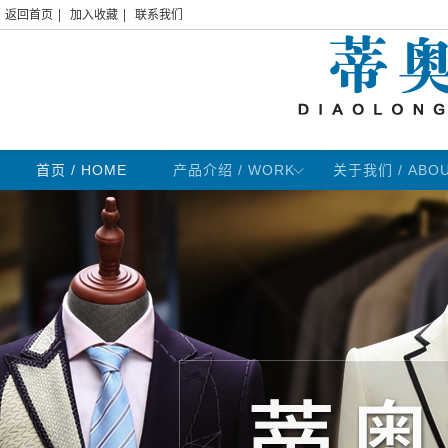
|
|
返回首页
加入收藏
联系我们
首页
/ HOME
产品介绍 / WORK
关于我们 / ABO