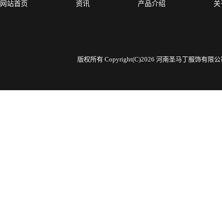
网站首页
资讯
产品介绍
关
版权所有 Copyright(C)2026 河南圣马丁服饰有限