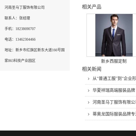
相关产品
河南圣马丁服饰有限公司
联系人：张经理
手机：18238690707
电话：13462304466
地址：新乡市红旗区新东大道166号国
家863科技产业园区
新乡西服定制
相关新闻
从“普通工服”到“企
华夏祥瑞高端服装品牌
河南圣马丁服饰有限公
蒂奥龙国际服装品牌专