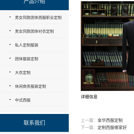
产品介绍
男女同款团体西服职业定制
男女同款团体衬衣定制
私人定制服装
团体服装定制
大衣定制
休闲商务服装定制
详细信息
中式西服
上一篇：
金华西服定制
联系我们
下一篇：
定制西服哪家好