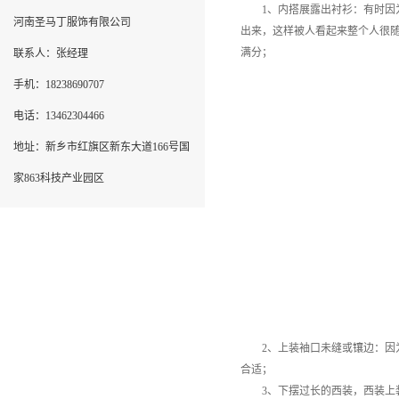
1、内搭展露出衬衫：有时因为
河南圣马丁服饰有限公司
出来，这样被人看起来整个人很
满分；
联系人：张经理
手机：18238690707
电话：13462304466
地址：新乡市红旗区新东大道166号国
家863科技产业园区
2、上装袖口未缝或镶边：因为
合适；
3、下摆过长的西装，西装上装