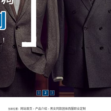
1
2
3
网站首页
产品介绍
男女同款团体西服职业定制
当前位置：
>
>