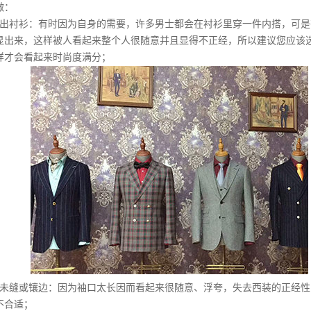
做：
衬衫：有时因为自身的需要，许多男士都会在衬衫里穿一件内搭，可是
显出来，这样被人看起来整个人很随意并且显得不正经，所以建议您应该
样才会看起来时尚度满分；
缝或镶边：因为袖口太长因而看起来很随意、浮夸，失去西装的正经性
不合适；