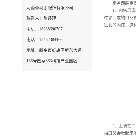
商务西装定
河南圣马丁服饰有限公司
1、内搭展露出
过领口或袖口凸
联系人：张经理
过长的内搭，这
手机：18238690707
电话：13462304466
地址：新乡市红旗区新东大道
166号国家863科技产业园区
2、上装袖口未
袖口又会看起来