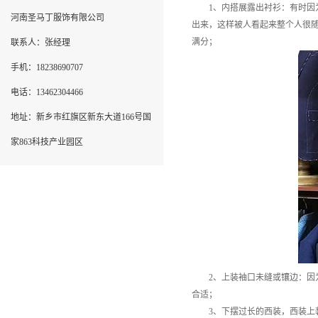
1、内搭展露出衬衫：有时因为
河南圣马丁服饰有限公司
出来，这样被人看起来整个人很
满分；
联系人：张经理
手机：18238690707
电话：13462304466
地址：新乡市红旗区新东大道166号国
家863科技产业园区
2、上装袖口未缝或镶边：因为
合适；
3、下摆过长的西装，西装上装